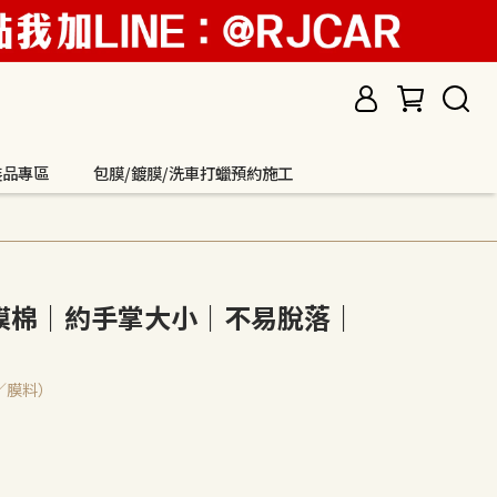
裝品專區
包膜/鍍膜/洗車打蠟預約施工
色鍍膜棉｜約手掌大小｜不易脫落｜
／膜料）