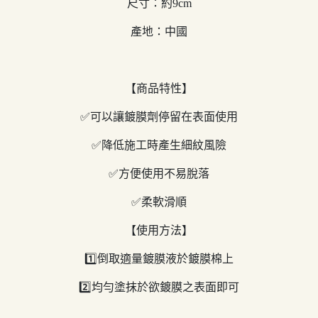
尺寸：約9cm
產地：中國
【商品特性】
✅可以讓鍍膜劑停留在表面使用
✅降低施工時產生細紋風險
✅方便使用不易脫落
✅柔軟滑順
【使用方法】
1️⃣倒取適量鍍膜液於鍍膜棉上
2️⃣均勻塗抹於欲鍍膜之表面即可