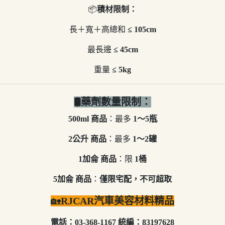
📦
積材限制：
長＋寬＋高總和
≤ 105cm
最長邊
≤ 45cm
重量
≤ 5kg
🛢️藥劑數量限制：
500ml 商品
：最多
1～5瓶
2公升 商品
：最多
1～2罐
1加侖 商品
：限
1桶
5加侖 商品
：
僅限宅配，不可超取
🏡
RJCAR汽車美容材料精品
電話：03-368-1167 統編：83197628