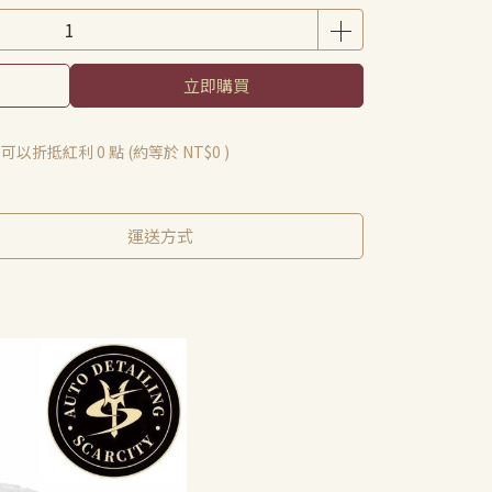
立即購買
 」可以折抵紅利
0
點 (約等於
NT$0
)
運送方式