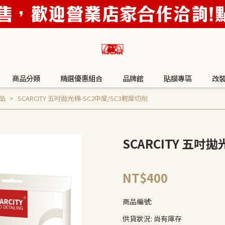
商品分類
精選優惠組合
品牌館
貼膜專區
改
品
SCARCITY 五吋拋光棉-SC2中度/SC3輕度切削
SCARCITY 五吋
NT$400
商品編號:
供貨狀況:
尚有庫存