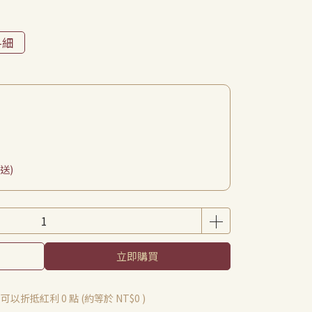
-細
送)
立即購買
 」可以折抵紅利
0
點 (約等於
NT$0
)