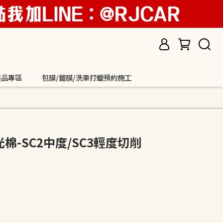
裝品專區
包膜/鍍膜/洗車打蠟預約施工
拋光棉-SC2中度/SC3輕度切削