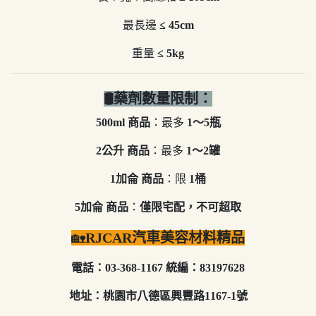
最長邊
≤ 45cm
重量
≤ 5kg
🛢️藥劑數量限制：
500ml 商品
：最多
1～5瓶
2公升 商品
：最多
1～2罐
1加侖 商品
：限
1桶
5加侖 商品
：
僅限宅配，不可超取
🏡
RJCAR汽車美容材料精品
電話：03-368-1167
統編：83197628
地址：桃園市八德區興豐路1167-1號