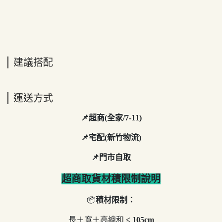
建議搭配
運送方式
📌超商(全家/7-11)
📌宅配(新竹物流)
📌門市自取
超商取貨材積限制說明
📦
積材限制：
長＋寬＋高總和
≤ 105cm