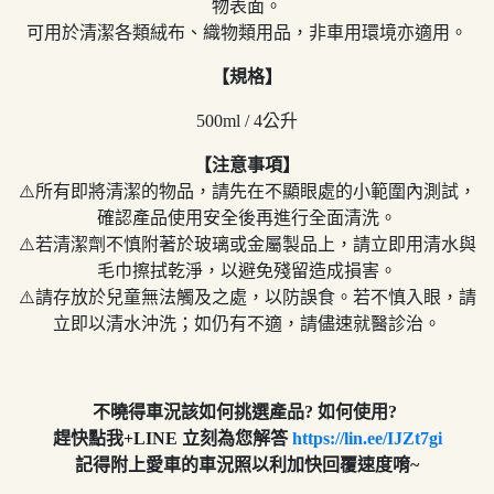
物表面。
可用於清潔各類絨布、織物類用品，非車用環境亦適用。
【規格】
500ml / 4公升
【注意事項】
⚠️所有即將清潔的物品，請先在不顯眼處的小範圍內測試，
確認產品使用安全後再進行全面清洗。
⚠️若清潔劑不慎附著於玻璃或金屬製品上，請立即用清水與
毛巾擦拭乾淨，以避免殘留造成損害。
⚠️請存放於兒童無法觸及之處，以防誤食。若不慎入眼，請
立即以清水沖洗；如仍有不適，請儘速就醫診治。
不曉得車況該如何挑選產品? 如何使用?
趕快點我+LINE 立刻為您解答
https://lin.ee/IJZt7gi
記得附上愛車的車況照以利加快回覆速度唷~