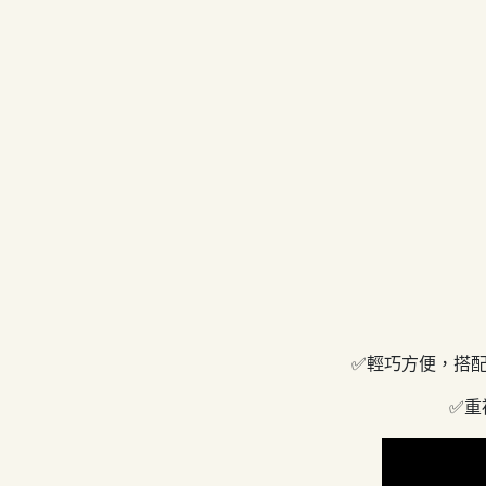
✅輕巧方便，搭配
✅重