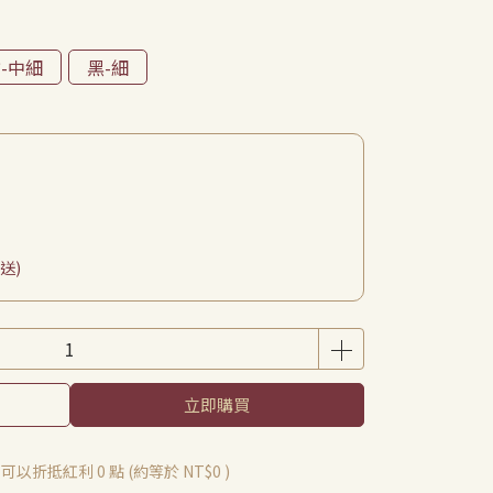
-中細
黑-細
送)
立即購買
 」可以折抵紅利
0
點 (約等於
NT$0
)