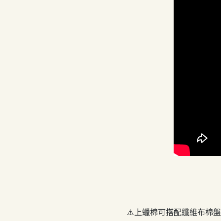
⚠️上蠟棉可搭配纖維布棉