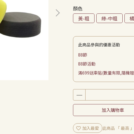
顏色
黃-粗
綠-中粗
橘
此商品參與的優惠活動
88節
88節活動
滿699送車貼(數量有限,隨機贈
加入購物車
加入最愛
此商品 「 最高