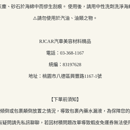
帶灰塵、砂石於海綿中而慘生刮痕。 使用後，請用中性洗劑洗淨海
⚠️請勿使用於汽油、油類之物。
RJCAR汽車美容材料精品
電話：03-368-1167
統編：83197628
地址：桃園市八德區興豐路1167-1號
【下單前須知】
貨物傾倒或包裹顛倒放置之情況，導致包裹內藥水漏液，為保障您
，若有疑問請先私訊聊聊，若因材積問題改單導致蝦皮免運券無法使