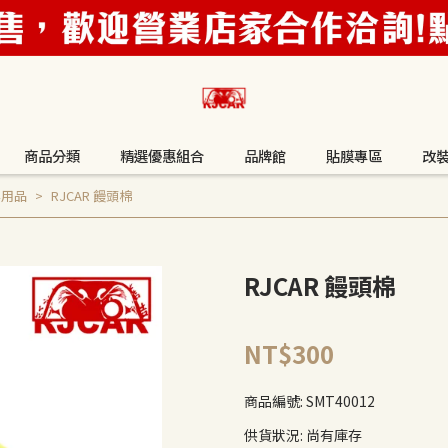
商品分類
精選優惠組合
品牌館
貼膜專區
改
容用品
RJCAR 饅頭棉
RJCAR 饅頭棉
NT$300
商品編號:
SMT40012
供貨狀況:
尚有庫存