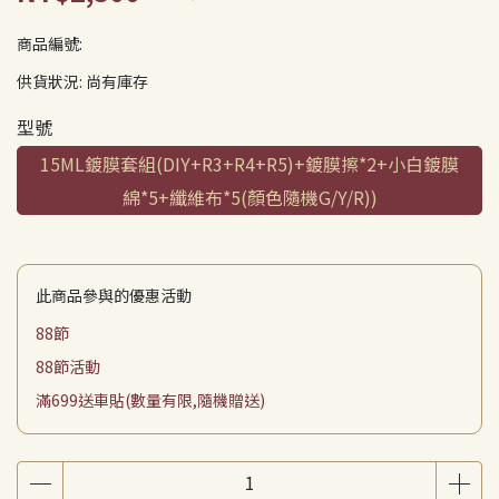
商品編號:
供貨狀況:
尚有庫存
型號
15ML鍍膜套組(DIY+R3+R4+R5)+鍍膜擦*2+小白鍍膜
綿*5+纖維布*5(顏色隨機G/Y/R))
此商品參與的優惠活動
88節
88節活動
滿699送車貼(數量有限,隨機贈送)