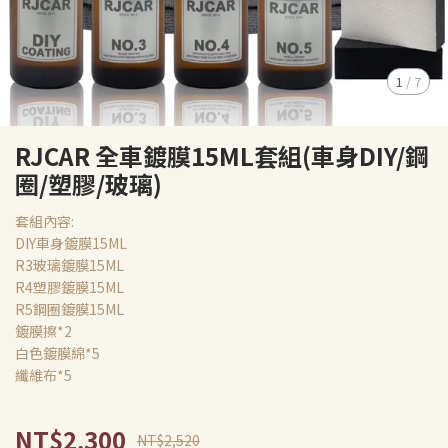
1
/
7
RJCAR 全車鍍膜15ML套組(車身DIY/鋼
圈/塑膠/玻璃)
套組內容:
DIY車身鍍膜15ML
R3玻璃鍍膜15ML
R4塑膠鍍膜15ML
R5鋼圈鍍膜15ML
鍍膜擦*2
白色鍍膜綿*5
纖維布*5
NT$2,300
NT$2,520