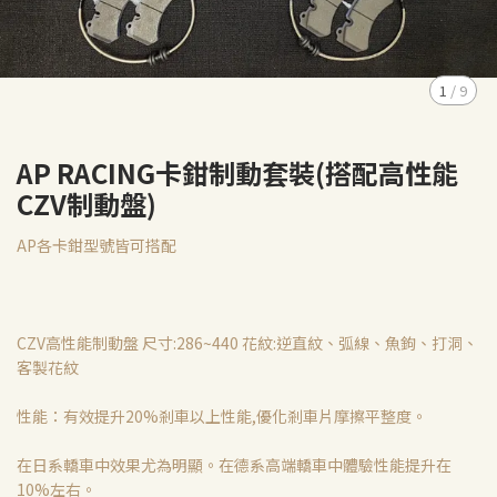
1
/
9
AP RACING卡鉗制動套裝(搭配高性能
CZV制動盤)
AP各卡鉗型號皆可搭配
CZV高性能制動盤 尺寸:286~440 花紋:逆直紋、弧線、魚鉤、打洞、
客製花紋
性能：有效提升20%剎車以上性能,優化剎車片摩擦平整度。
在日系轎車中效果尤為明顯。在德系高端轎車中體驗性能提升在
10%左右。