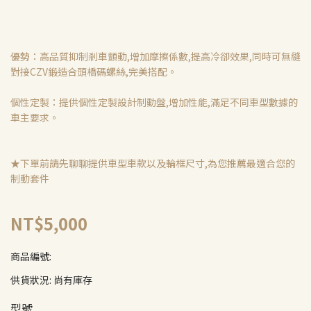
優勢：高品質抑制剎車顫動,增加摩擦係數,提高冷卻效果,同時可無縫
對接CZV鍛造合頭橋碼螺絲,完美搭配。
個性定製：提供個性定製設計制動盤,增加性能,滿足不同車型數據的
車主要求。
★下單前請先聊聊提供車型車款以及輪框尺寸,為您推薦最適合您的
制動套件
NT$5,000
商品編號:
供貨狀況:
尚有庫存
型號