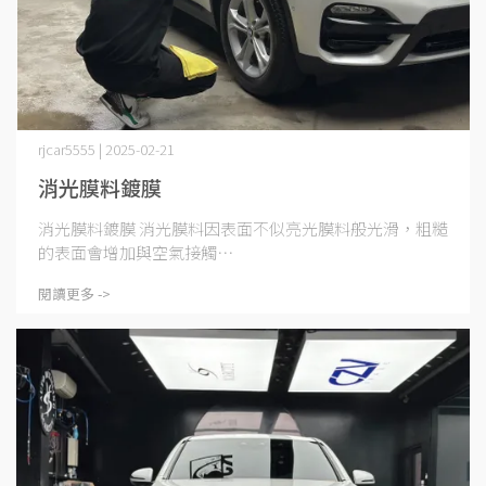
rjcar5555 | 2025-02-21
消光膜料鍍膜
消光膜料鍍膜 消光膜料因表面不似亮光膜料般光滑，粗糙
的表面會增加與空氣接觸⋯
閱讀更多 ->