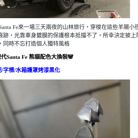
anta Fe來一場三天兩夜的山林旅行，穿梭在這些羊腸小
痕跡，光靠車身鍍膜的保護根本抵擋不了，所幸決定披上
，同時不忘打造個人獨特風格
 現代Santa Fe 熊貓配色大換裝🐼
把/字標/水箱護罩烤漆黑化