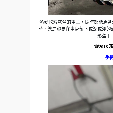
熱愛探索露營的車主，隨時都能駕著S
時，總是容易在車身留下或深或淺的
形盔甲
🐼2018
手