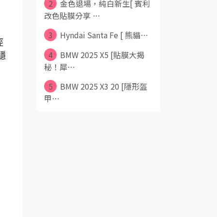
2
金色退場，純白新生[ 賓利
改色貼膜分享 ⋯
3
Hyndai Santa Fe [ 熊貓⋯
徑
4
BMW 2025 X5 [貼膜大揭
隱
秘！犀⋯
5
BMW 2025 X3 20 [隱形盔
甲⋯