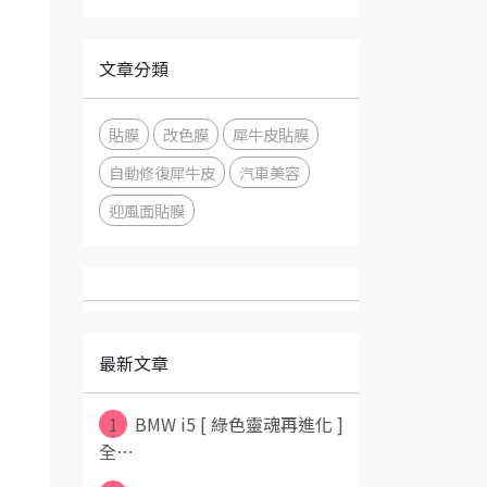
文章分類
貼膜
改色膜
犀牛皮貼膜
自動修復犀牛皮
汽車美容
迎風面貼膜
最新文章
1
BMW i5 [ 綠色靈魂再進化 ]
全⋯