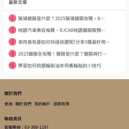
最新文章
1
玻璃鍍膜是什麼？2025玻璃鍍膜攻略，6⋯
2
桃園汽車美容推薦，RJCAR桃園鍍膜服務⋯
3
車用香氛要如何快速挑選呢?分享3種最好用⋯
4
2025鍍膜全攻略！鍍膜是什麼？鍍膜與打⋯
5
學習如何挑選輪胎油來保養輪胎的小技巧
關於我們
查詢
關於我們
我的帳戶
退款政策
聯絡資訊
客服專線：03-368-1167