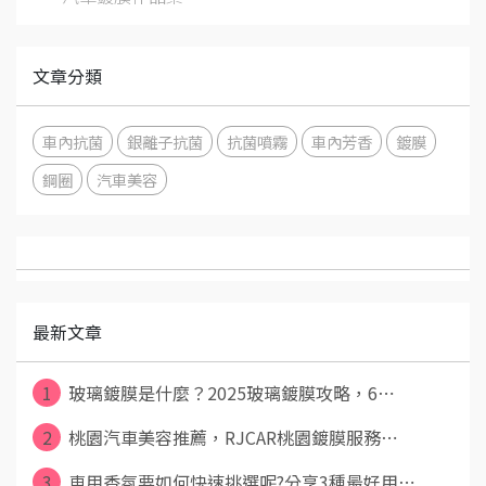
文章分類
車內抗菌
銀離子抗菌
抗菌噴霧
車內芳香
鍍膜
鋼圈
汽車美容
最新文章
1
玻璃鍍膜是什麼？2025玻璃鍍膜攻略，6⋯
2
桃園汽車美容推薦，RJCAR桃園鍍膜服務⋯
3
車用香氛要如何快速挑選呢?分享3種最好用⋯